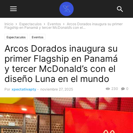
Inicio
Espectaculos
Eventos
Arcos Dorados inaugura su primer
Flagship en Panamá y tercer McDonald’s con el...
Espectaculos
Eventos
Arcos Dorados inaugura su
primer Flagship en Panamá
y tercer McDonald’s con el
diseño Luna en el mundo
230
0
Por
xpectativapty
-
noviembre 27, 2025