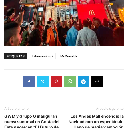
ETIQUETAS
Latinoamérica
McDonald’s
Artículo anterior
Artículo siguiente
GWM y Grupo Q inauguran
Los Andes Mall encendió la
nueva sucursal en Costa del
Navidad con un espectáculo
Este y acercan “El Futuro de
lleno de magia y emoción