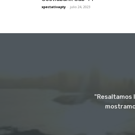
xpectativapty
-
julio 24, 2023
"Resaltamos l
mostramos 