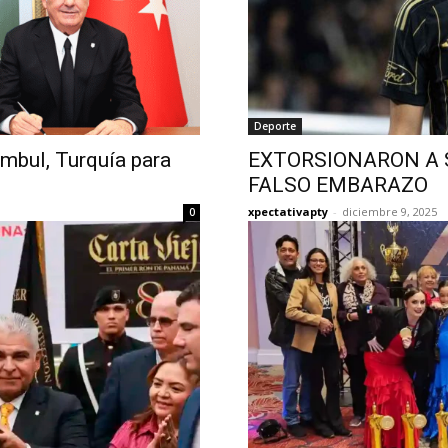
Deporte
ambul, Turquía para
EXTORSIONARON A 
FALSO EMBARAZO
xpectativapty
-
diciembre 9, 2025
0