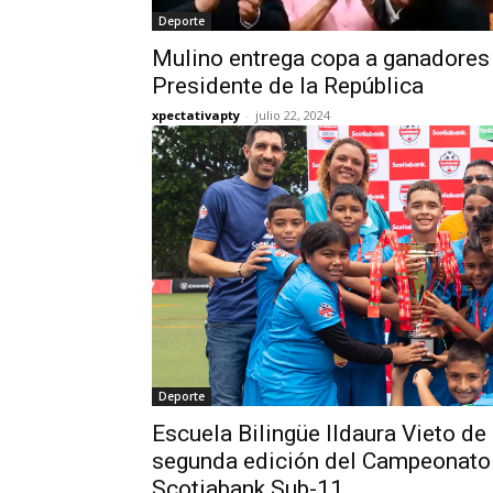
Deporte
Mulino entrega copa a ganadores 
Presidente de la República
xpectativapty
-
julio 22, 2024
Deporte
Escuela Bilingüe Ildaura Vieto de
segunda edición del Campeonato 
Scotiabank Sub-11