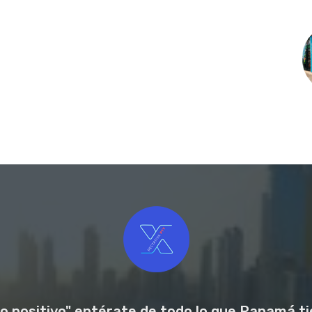
o positivo" entérate de todo lo que Panamá tie