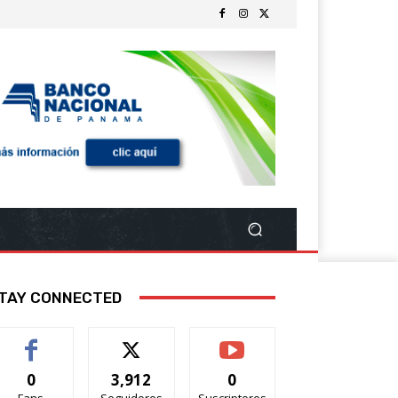
TAY CONNECTED
0
3,912
0
Fans
Seguidores
Suscriptores