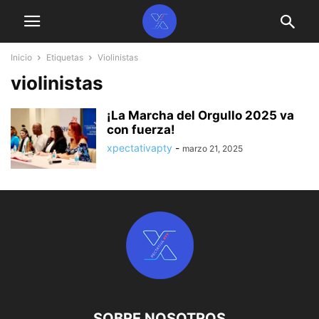
Inicio
Etiquetas
Violinistas
violinistas
¡La Marcha del Orgullo 2025 va
con fuerza!
xpectativapty
-
marzo 21, 2025
SOBRE NOSOTROS