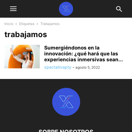
Inicio
Etiquetas
Trabajamos
trabajamos
Sumergiéndonos en la
innovación: ¿qué hará que las
experiencias inmersivas sean...
xpectativapty
-
agosto 5, 2022