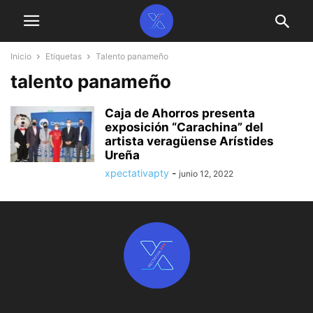
Inicio
Etiquetas
Talento panameño
talento panameño
Caja de Ahorros presenta
exposición “Carachina” del
artista veragüense Arístides
Ureña
xpectativapty
-
junio 12, 2022