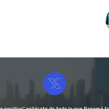
o positivo" entérate de todo lo que Panamá tie