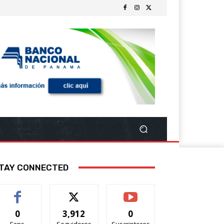
TAY CONNECTED
0
3,912
0
Fans
Seguidores
Suscriptores