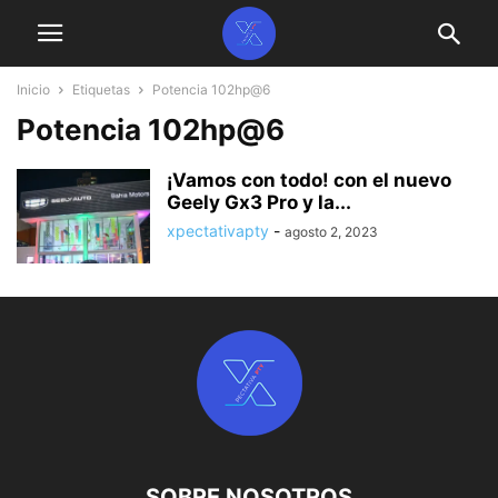
Inicio
Etiquetas
Potencia 102hp@6
Potencia 102hp@6
¡Vamos con todo! con el nuevo
Geely Gx3 Pro y la...
xpectativapty
-
agosto 2, 2023
SOBRE NOSOTROS