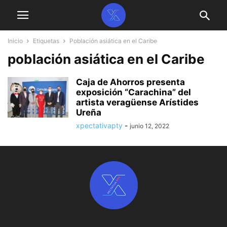
Inicio
Etiquetas
Población asiática en el Caribe
población asiática en el Caribe
Caja de Ahorros presenta
exposición “Carachina” del
artista veragüense Arístides
Ureña
xpectativapty
-
junio 12, 2022