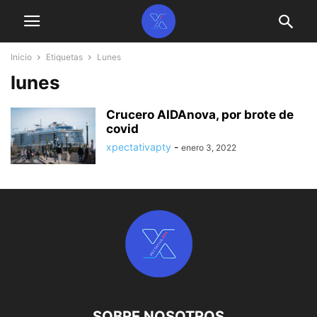
Inicio
Etiquetas
Lunes
lunes
Crucero AIDAnova, por brote de
covid
xpectativapty
-
enero 3, 2022
SOBRE NOSOTROS