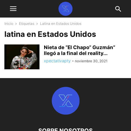
Inicio
Etiquetas
Latina en Estados Unidos
latina en Estados Unidos
Nieta de “El Chapo” Guzmán”
llegó a la final del reality...
xpectativapty
-
noviembre 30, 2021
SOBRE NOSOTROS