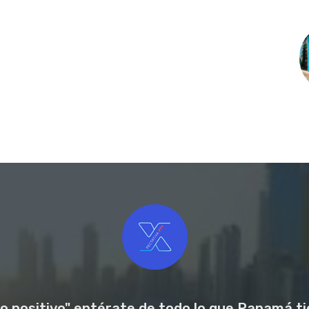
o positivo" entérate de todo lo que Panamá tie