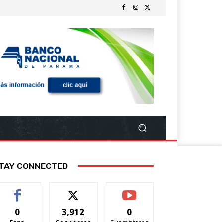
TAY CONNECTED
0
3,912
0
Fans
Seguidores
Suscriptores