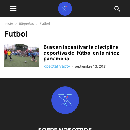
Inicio
Etiquetas
Futbol
Futbol
Buscan incentivar la disciplina
deportiva del fútbol en la niñez
panameña
xpectativapty
-
septiembre 13, 2021