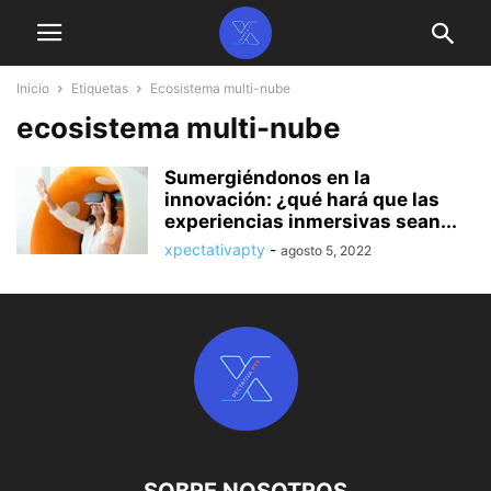
Inicio
Etiquetas
Ecosistema multi-nube
ecosistema multi-nube
Sumergiéndonos en la
innovación: ¿qué hará que las
experiencias inmersivas sean...
xpectativapty
-
agosto 5, 2022