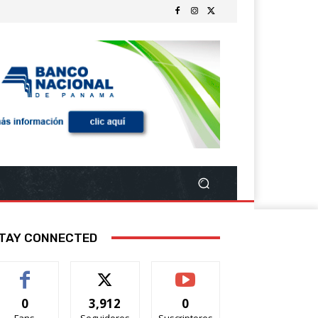
TAY CONNECTED
0
3,912
0
Fans
Seguidores
Suscriptores