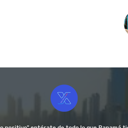
o positivo" entérate de todo lo que Panamá tie