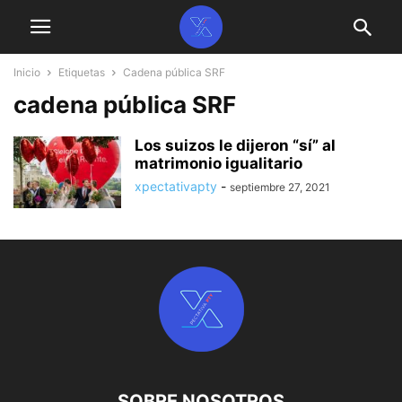
Inicio
Etiquetas
Cadena pública SRF
cadena pública SRF
Los suizos le dijeron “sí” al
matrimonio igualitario
xpectativapty
-
septiembre 27, 2021
SOBRE NOSOTROS