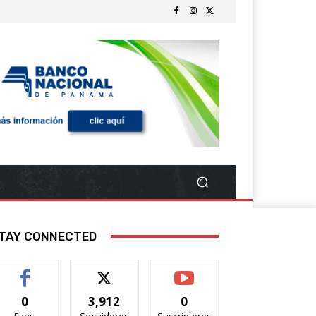
TAY CONNECTED
0
3,912
0
Fans
Seguidores
Suscriptores