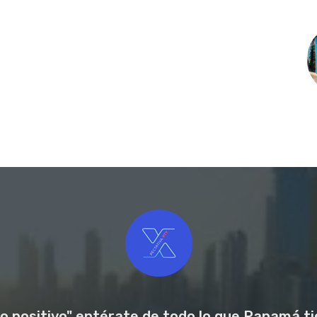
o positivo" entérate de todo lo que Panamá tie