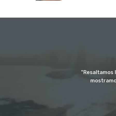
"Resaltamos l
mostramos 